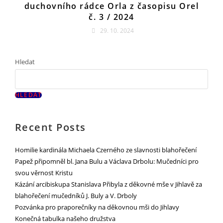
duchovního rádce Orla z časopisu Orel
č. 3 / 2024
29. 10. 2024
Hledat
HLEDAT
Recent Posts
Homilie kardinála Michaela Czerného ze slavnosti blahořečení
Papež připomněl bl. Jana Bulu a Václava Drbolu: Mučedníci pro
svou věrnost Kristu
Kázání arcibiskupa Stanislava Přibyla z děkovné mše v Jihlavě za
blahořečení mučedníků J. Buly a V. Drboly
Pozvánka pro praporečníky na děkovnou mši do Jihlavy
Konečná tabulka našeho družstva