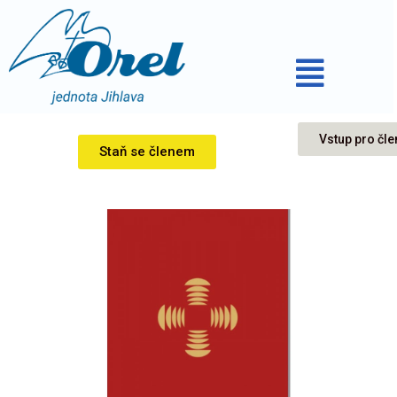
Vstup pro čle
Staň se členem