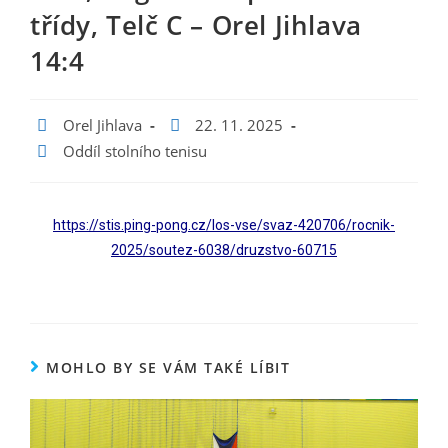
třídy, Telč C – Orel Jihlava
14:4
Orel Jihlava
22. 11. 2025
Oddíl stolního tenisu
https://stis.ping-pong.cz/los-vse/svaz-420706/rocnik-
2025/soutez-6038/druzstvo-60715
MOHLO BY SE VÁM TAKÉ LÍBIT